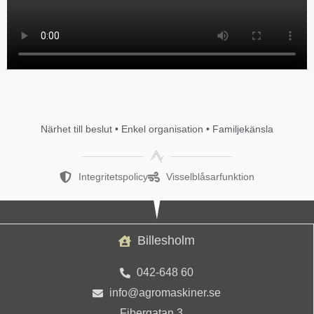
Närhet till beslut • Enkel organisation • Familjekänsla
Integritetspolicy
Visselblåsarfunktion
Billesholm
042-648 60
info@agromaskiner.se
Fibergatan 3