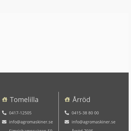
Tomelilla
Årröd
0417-12505
0415-38 80 00
info@agromaskiner.se
info@agromaskiner.se
Simrishamnsvägen 50
Årröd 7035