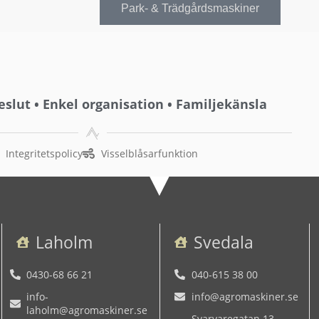
Park- & Trädgårdsmaskiner
beslut • Enkel organisation • Familjekänsla
Integritetspolicy
Visselblåsarfunktion
Laholm
Svedala
0430-68 66 21
040-615 38 00
info-
info@agromaskiner.se
laholm@agromaskiner.se
Svarvaregatan 13