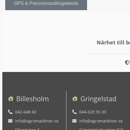
GPS & Precisionsodlingsteknik
Närhet till 
Billesholm
Gringelstad
042-648 60
044-620 35 00
info@agromaskiner.se
info@agromaskiner.se
Fibergatan 3
Gringelstadsvägen 515