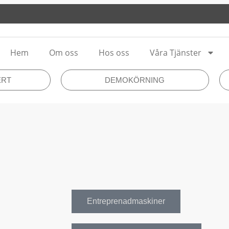
Hem
Om oss
Hos oss
Våra Tjänster
ERT
DEMOKÖRNING
Entreprenadmaskiner