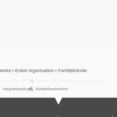
 beslut • Enkel organisation • Familjekänsla
Integritetspolicy
Visselblåsarfunktion