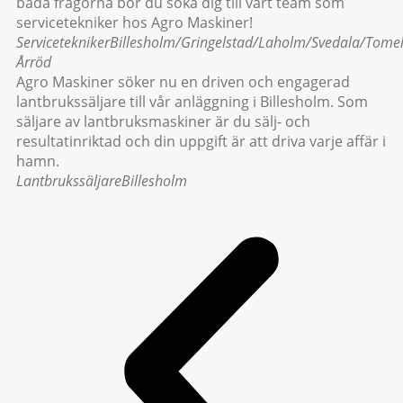
båda frågorna bör du söka dig till vårt team som
servicetekniker hos Agro Maskiner!
Servicetekniker
Billesholm/Gringelstad/Laholm/Svedala/Tomeli
Årröd
Agro Maskiner söker nu en driven och engagerad
lantbrukssäljare till vår anläggning i Billesholm. Som
säljare av lantbruksmaskiner är du sälj- och
resultatinriktad och din uppgift är att driva varje affär i
hamn.
Lantbrukssäljare
Billesholm