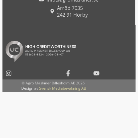
Årröd 7035
242 91 Hörby
© Agro Maskiner Billesholm AB
2026
|Design av
Svensk Mediabevakning AB