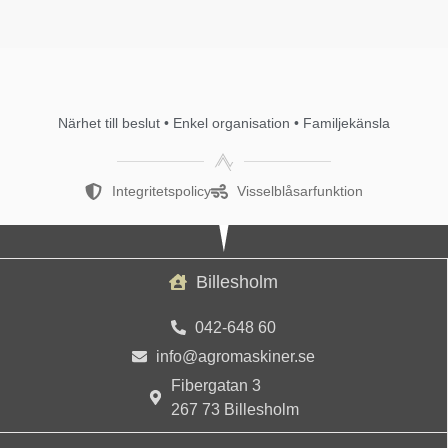
Närhet till beslut • Enkel organisation • Familjekänsla
Integritetspolicy
Visselblåsarfunktion
Billesholm
042-648 60
info@agromaskiner.se
Fibergatan 3
267 73 Billesholm