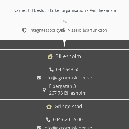
Närhet till beslut • Enkel organisation • Familjekänsla
Integritetspolicy
Visselblåsarfunktion
Billesholm
042-648 60
info@agromaskiner.se
Fibergatan 3
267 73 Billesholm
Gringelstad
044-620 35 00
info@agromaskiner.se