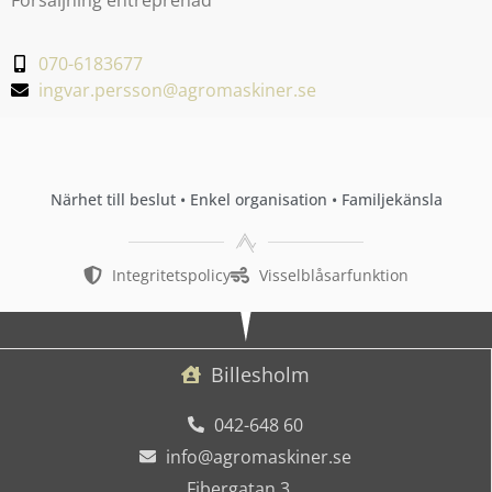
070-6183677
ingvar.persson@agromaskiner.se
Närhet till beslut • Enkel organisation • Familjekänsla
Integritetspolicy
Visselblåsarfunktion
Billesholm
042-648 60
info@agromaskiner.se
Fibergatan 3