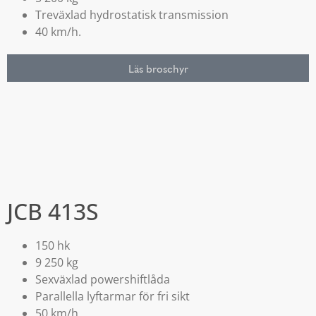
Treväxlad hydrostatisk transmission
40 km/h.
Läs broschyr
JCB 413S
150 hk
9 250 kg
Sexväxlad powershiftlåda
Parallella lyftarmar för fri sikt
50 km/h.