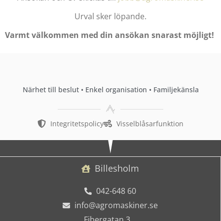
Urval sker löpande.
Varmt välkommen med din ansökan snarast möjligt!
Närhet till beslut • Enkel organisation • Familjekänsla
Integritetspolicy
Visselblåsarfunktion
Billesholm
042-648 60
info@agromaskiner.se
Fibergatan 3