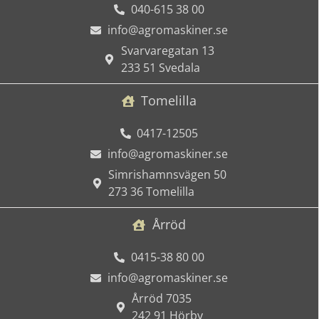
040-615 38 00
info@agromaskiner.se
Svarvaregatan 13
233 51 Svedala
Tomelilla
0417-12505
info@agromaskiner.se
Simrishamnsvägen 50
273 36 Tomelilla
Årröd
0415-38 80 00
info@agromaskiner.se
Årröd 7035
242 91 Hörby