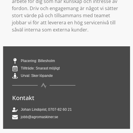
arbete för dig som har kunskap och intresse av
fordon. Driv och engagemang är något vi sätter
stort värde på och tillsammans med teamet
jobbar vi för att leverera en hög servicenivå till
såväl interna som externa kunder.
Placering: Billesholm
Tillträde: Snarast möjligt
Urval: Sker löpande
Kontakt
Johan Lindqvist, 0707-82 60 21
jobb@agromaskiner.se