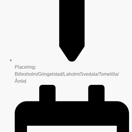
Placering:
Billesholm/Gringelstad/Laholm/Svedala/Tomelilla/
Årröd