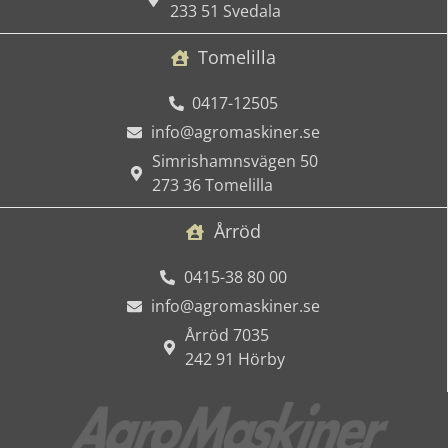
233 51 Svedala
Tomelilla
0417-12505
info@agromaskiner.se
Simrishamnsvägen 50
273 36 Tomelilla
Årröd
0415-38 80 00
info@agromaskiner.se
Årröd 7035
242 91 Hörby