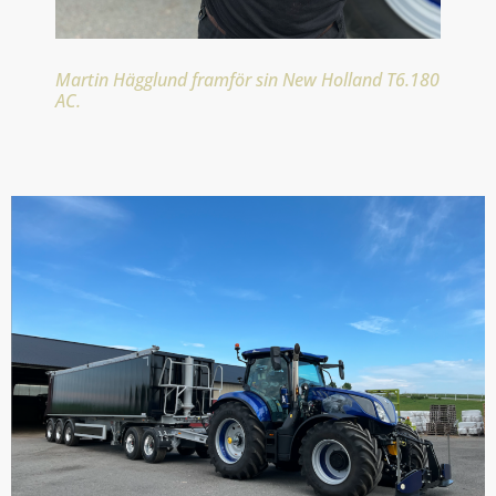
Martin Hägglund framför sin
New Holland T6.180
AC.