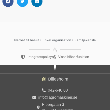
Närhet till beslut • Enkel organisation • Familjekänsla
Integritetspolicy
Visselblåsarfunktion
Billesholm
042-648 60
info@agromaskiner.se
Fibergatan 3