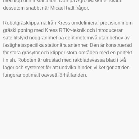
med köp och installation. Dan på Agro Maskiner svarar
dessutom snabbt när Micael haft frågor.
Robotgräsklipparna från Kress omdefinierar precision inom
gräsklippning med Kress RTKⁿ-teknik och introducerar
satellitstyrd noggrannhet på centimeternivå utan behov av
fastighetsspecifika stationära antenner. Den är konstruerad
för stora gräsytor och klipper stora områden med en perfekt
finish. Roboten är utrustad med rakbladsvassa blad i två
lager och systemet för att undvika hinder, vilket gör att den
fungerar optimalt oavsett förhållanden.