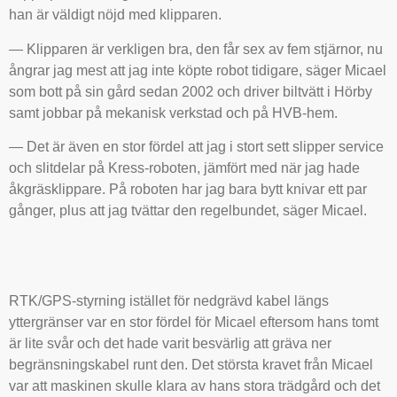
han är väldigt nöjd med klipparen.
— Klipparen är verkligen bra, den får sex av fem stjärnor, nu
ångrar jag mest att jag inte köpte robot tidigare, säger Micael
som bott på sin gård sedan 2002 och driver biltvätt i Hörby
samt jobbar på mekanisk verkstad och på HVB-hem.
— Det är även en stor fördel att jag i stort sett slipper service
och slitdelar på Kress-roboten, jämfört med när jag hade
åkgräsklippare. På roboten har jag bara bytt knivar ett par
gånger, plus att jag tvättar den regelbundet, säger Micael.
RTK/GPS-styrning istället för nedgrävd kabel längs
yttergränser var en stor fördel för Micael eftersom hans tomt
är lite svår och det hade varit besvärlig att gräva ner
begränsningskabel runt den. Det största kravet från Micael
var att maskinen skulle klara av hans stora trädgård och det