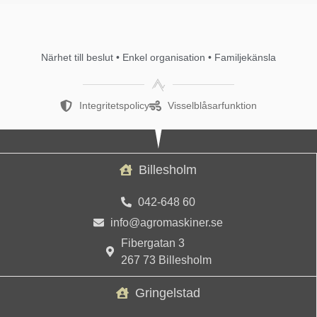
Närhet till beslut • Enkel organisation • Familjekänsla
Integritetspolicy
Visselblåsarfunktion
Billesholm
042-648 60
info@agromaskiner.se
Fibergatan 3
267 73 Billesholm
Gringelstad