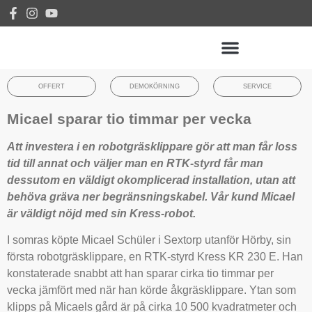
OFFERT
DEMOKÖRNING
SERVICE
Micael sparar tio timmar per vecka
Att investera i en robotgräsklippare gör att man får loss
tid till annat och väljer man en RTK-styrd får man
dessutom en väldigt okomplicerad installation, utan att
behöva gräva ner begränsningskabel. Vår kund Micael
är väldigt nöjd med sin Kress-robot.
I somras köpte Micael Schüler i Sextorp utanför Hörby, sin
första robotgräsklippare, en RTK-styrd Kress KR 230 E. Han
konstaterade snabbt att han sparar cirka tio timmar per
vecka jämfört med när han körde åkgräsklippare. Ytan som
klipps på Micaels gård är på cirka 10 500 kvadratmeter och