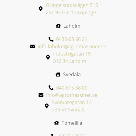
Gringelstadsvägen 515
291 97 Gärds Köpinge
Laholm
0430-68 66 21
info-laholm@agromaskiner.se
Industrigatan 19
312 34 Laholm
Svedala
040-615 38 00
info@agromaskiner.se
Svarvaregatan 13
233 51 Svedala
Tomelilla