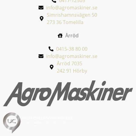
0417-12505
info@agromaskiner.se
Simrishamnsvägen 50
273 36 Tomelilla
Årröd
0415-38 80 00
info@agromaskiner.se
Årröd 7035
242 91 Hörby