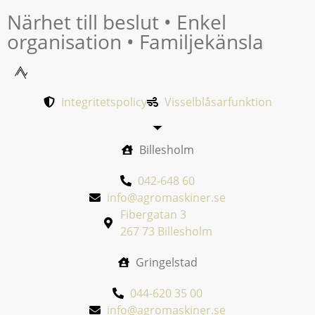
Närhet till beslut • Enkel
organisation • Familjekänsla
Integritetspolicy
Visselblåsarfunktion
Billesholm
042-648 60
info@agromaskiner.se
Fibergatan 3
267 73 Billesholm
Gringelstad
044-620 35 00
info@agromaskiner.se