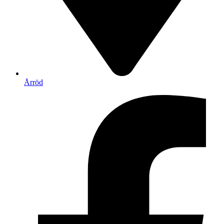
Årröd