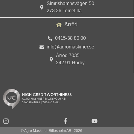
Simrishamnsvägen 50
273 36 Tomelilla
Årröd
0415-38 80 00
info@agromaskiner.se
Årröd 7035
242 91 Hörby
© Agro Maskiner Billesholm AB
2026