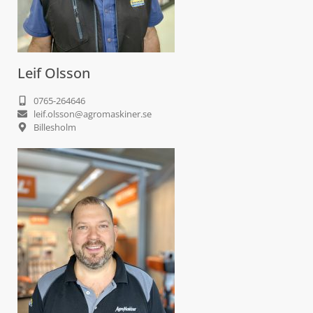
Leif Olsson
0765-264646
leif.olsson@agromaskiner.se
Billesholm