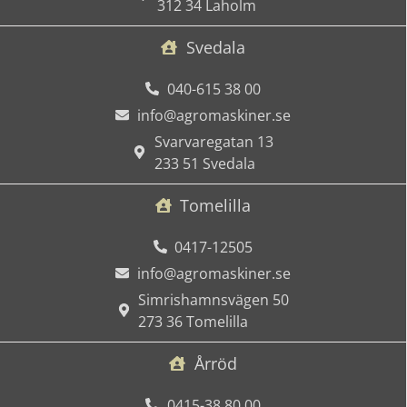
312 34 Laholm
Svedala
040-615 38 00
info@agromaskiner.se
Svarvaregatan 13
233 51 Svedala
Tomelilla
0417-12505
info@agromaskiner.se
Simrishamnsvägen 50
273 36 Tomelilla
Årröd
0415-38 80 00