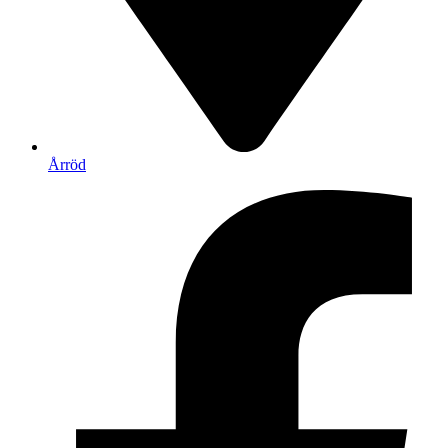
Årröd