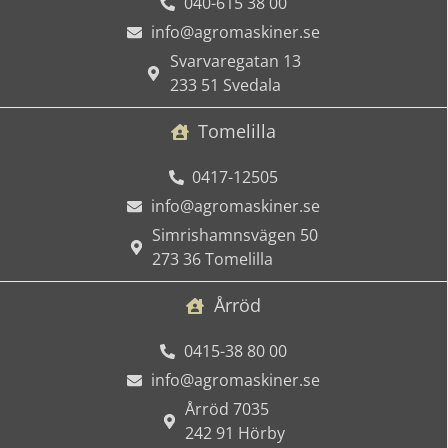
040-615 38 00
info@agromaskiner.se
Svarvaregatan 13
233 51 Svedala
Tomelilla
0417-12505
info@agromaskiner.se
Simrishamnsvägen 50
273 36 Tomelilla
Årröd
0415-38 80 00
info@agromaskiner.se
Årröd 7035
242 91 Hörby