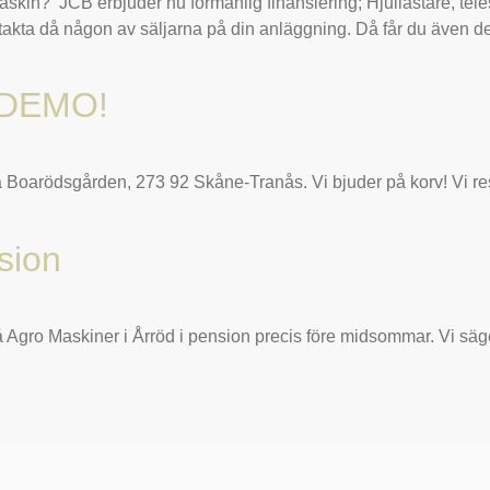
skin? JCB erbjuder nu förmånlig finansiering; Hjullastare, tele
akta då någon av säljarna på din anläggning. Då får du även det
DEMO!
å Boarödsgården, 273 92 Skåne-Tranås. Vi bjuder på korv! Vi rese
sion
 Agro Maskiner i Årröd i pension precis före midsommar. Vi säger