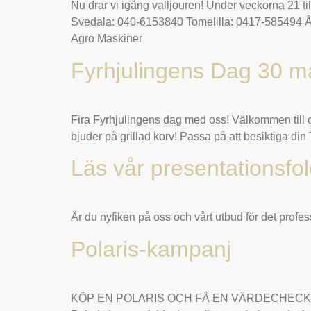
Nu drar vi igång valljouren! Under veckorna 21 
Svedala: 040-6153840 Tomelilla: 0417-585494 År
Agro Maskiner
Fyrhjulingens Dag 30 m
Fira Fyrhjulingens dag med oss! Välkommen till os
bjuder på grillad korv! Passa på att besiktiga din
Läs vår presentationsfo
Är du nyfiken på oss och vårt utbud för det profe
Polaris-kampanj
KÖP EN POLARIS OCH FÅ EN VÄRDECHECK! Köp en v