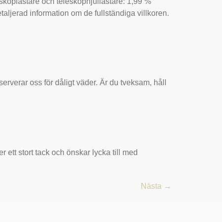
skoplastare och teleskophjullastare: 1,99 %
aljerad information om de fullständiga villkoren.
rverar oss för dåligt väder. Är du tveksam, håll
 ett stort tack och önskar lycka till med
Nästa
→