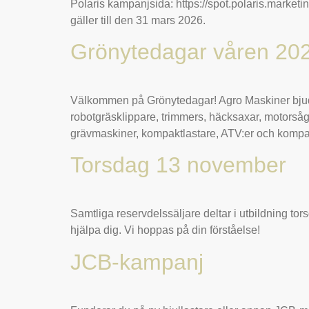
Polaris kampanjsida: https://spot.polaris.marke
gäller till den 31 mars 2026.
Grönytedagar våren 20
Välkommen på Grönytedagar! Agro Maskiner bjuder 
robotgräsklippare, trimmers, häcksaxar, motorsåga
grävmaskiner, kompaktlastare, ATV:er och kompakt
Torsdag 13 november
Samtliga reservdelssäljare deltar i utbildning to
hjälpa dig. Vi hoppas på din förståelse!
JCB-kampanj