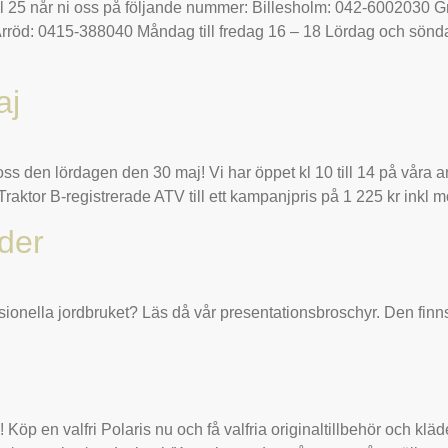
till 25 når ni oss på följande nummer: Billesholm: 042-600203
röd: 0415-388040 Måndag till fredag 16 – 18 Lördag och söndag
aj
s den lördagen den 30 maj! Vi har öppet kl 10 till 14 på våra a
 Traktor B-registrerade ATV till ett kampanjpris på 1 225 kr ink
lder
ssionella jordbruket? Läs då vår presentationsbroschyr. Den finn
alfri Polaris nu och få valfria originaltillbehör och kläder