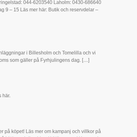
0 Gringelstad: 044-6203540 Laholm: 0430-686640
 9 – 15 Läs mer här: Butik och reservdelar –
nläggningar i Billesholm och Tomelilla och vi
l moms som gäller på Fyrhjulingens dag. […]
s här.
 på köpet! Läs mer om kampanj och villkor på