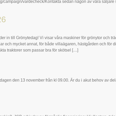
ting/campaign/vardecheck/Kontakta sedan någon av våra säljare
26
in till Grönytedag! Vi visar våra maskiner för grönytor och trä
r och mycket annat, för både villaägaren, hästgården och för di
a traktorer som passar bra för skötsel […]
rsdagen den 13 november från kl 09.00. Är du i akut behov av del