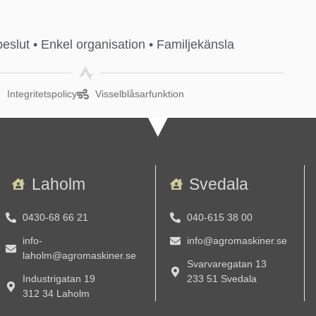
 beslut • Enkel organisation • Familjekänsla
Integritetspolicy
Visselblåsarfunktion
Laholm
Svedala
0430-68 66 21
040-615 38 00
info-
info@agromaskiner.se
laholm@agromaskiner.se
Svarvaregatan 13
Industrigatan 19
233 51 Svedala
312 34 Laholm