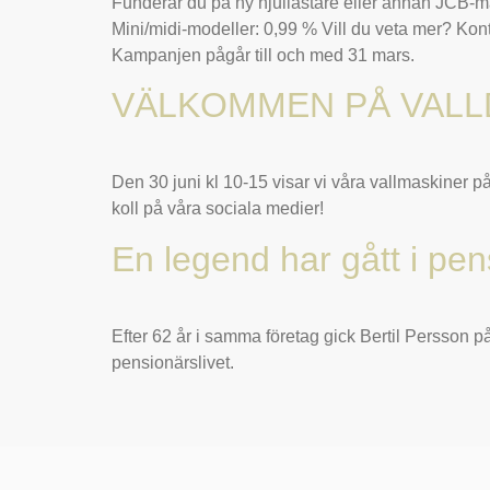
Funderar du på ny hjullastare eller annan JCB-ma
Mini/midi-modeller: 0,99 % Vill du veta mer? Kont
Kampanjen pågår till och med 31 mars.
VÄLKOMMEN PÅ VALL
Den 30 juni kl 10-15 visar vi våra vallmaskiner p
koll på våra sociala medier!
En legend har gått i pen
Efter 62 år i samma företag gick Bertil Persson på
pensionärslivet.