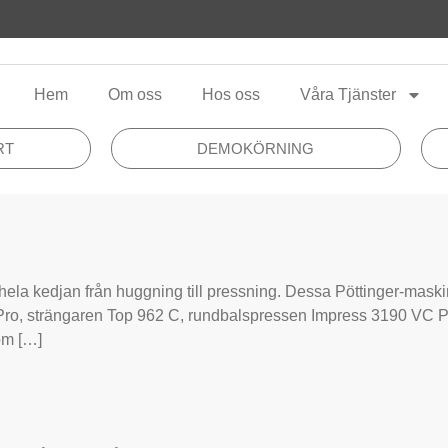
Hem
Om oss
Hos oss
Våra Tjänster
RT
DEMOKÖRNING
ela kedjan från huggning till pressning. Dessa Pöttinger-mask
Pro, strängaren Top 962 C, rundbalspressen Impress 3190 VC P
om […]