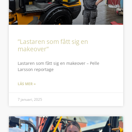
”Lastaren som fått sig en
makeover”
Lastaren som fått sig en makeover – Pelle
Larsson reportage
LÄS MER »
7 januari, 2025